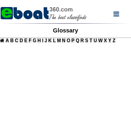
Glossary
A
B
C
D
E
F
G
H
I
J
K
L
M
N
O
P
Q
R
S
T
U
W
X
Y
Z